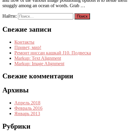
and flow of the various image positioning options is to nestle them
snuggly among an ocean of words. Grab …
Найти:
Свежие записи
Контакты
Привет, мир!
Ремонт ниссан кашкай J10. Подвеска
Markup: Text Alignment
Markup: Image Alignment
Свежие комментарии
Архивы
Апрель 2018
Февраль 2016
Январь 2013
Рубрики